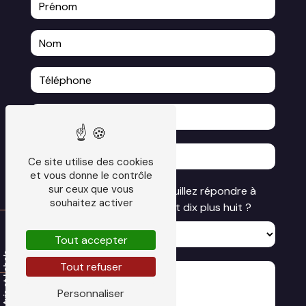
Ce site utilise des cookies
et vous donne le contrôle
sur ceux que vous
Vous n'êtes pas un robot, veuillez répondre à
souhaitez activer
cette question : combien font dix plus huit ?
Tout accepter
Tout refuser
Personnaliser