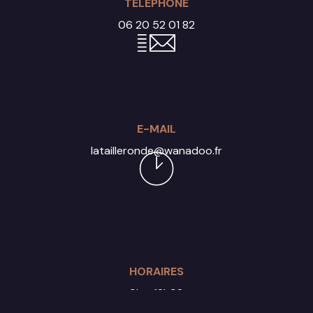
TÉLÉPHONE
06 20 52 01 82
E-MAIL
latailleronde@wanadoo.fr
HORAIRES
9h - 18h30
Du lundi au samedi