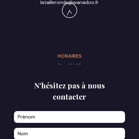
latailleronde@wanadoo.fr
HORAIRES
9h - 18h30
Du lundi au samedi
N'hésitez pas à nous
contacter