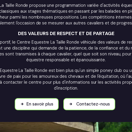
La Taille Ronde propose une programmation variée d'activités éques
 classiques aux stages thématiques en passant par les balades en pl
heur parmi les nombreuses propositions. Les compétitions internes
lement l'occasion de se mesurer aux autres cavaliers et de progres
DES VALEURS DE RESPECT ET DE PARTAGE
portif, le Centre Equestre La Taille Ronde véhicule des valeurs de r
st une discipline qui demande de la patience, de la confiance et du 
es sont transmises à chaque cavalier, quel que soit son niveau, pour
équestre responsable et épanouissante.
questre La Taille Ronde est bien plus qu'un simple poney club ou 
avre de paix pour les amoureux des chevaux et de l'équitation, où l'a
 à contacter le centre pour plus d'informations sur les activités pro
d'inscription.
En savoir plus
Contactez-nous