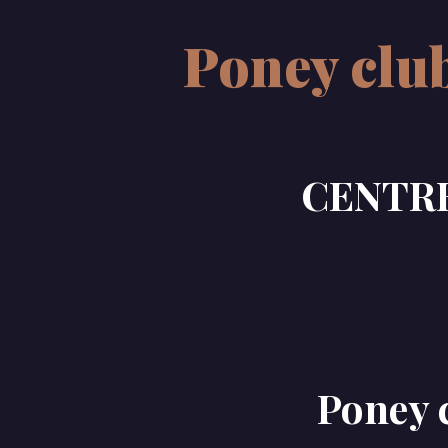
Poney club
CENTRE
Poney 