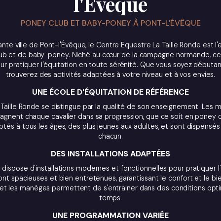
l'Évêque
PONEY CLUB ET BABY-PONEY À PONT-L'ÉVÊQUE
nte ville de Pont-l'Évêque, le Centre Equestre La Taille Ronde est l'e
ub et de baby-poney. Niché au cœur de la campagne normande, ce 
ur pratiquer l'équitation en toute sérénité. Que vous soyez débutan
trouverez des activités adaptées à votre niveau et à vos envies.
UNE ÉCOLE D'ÉQUITATION DE RÉFÉRENCE
Taille Ronde se distingue par la qualité de son enseignement. Les
gnent chaque cavalier dans sa progression, que ce soit en poney 
ptés à tous les âges, des plus jeunes aux adultes, et sont dispensés
chacun.
DES INSTALLATIONS ADAPTÉES
dispose d'installations modernes et fonctionnelles pour pratiquer l
sont spacieuses et bien entretenues, garantissant le confort et le b
 et les manèges permettent de s'entrainer dans des conditions optim
temps.
UNE PROGRAMMATION VARIÉE